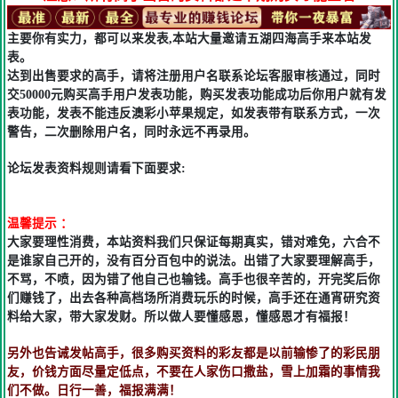
主要你有实力，都可以来发表,本站大量邀请五湖四海高手来本站发
表。
达到出售要求的高手，请将注册用户名联系论坛客服审核通过，同时
交50000元购买高手用户发表功能，购买发表功能成功后你用户就有发
表功能，发表不能违反澳彩小苹果规定，如发表带有联系方式，一次
警告，二次删除用户名，同时永远不再录用。
论坛发表资料规则请看下面要求:
温馨提示 ：
大家要理性消费，本站资料我们只保证每期真实，错对难免，六合不
是谁家自己开的，没有百分百包中的说法。出错了大家要理解高手，
不骂，不喷，因为错了他自己也输钱。高手也很辛苦的，开完奖后你
们赚钱了，出去各种高档场所消费玩乐的时候，高手还在通宵研究资
料给大家，带大家发财。所以做人要懂感恩，懂感恩才有福报！
另外也告诫发帖高手，很多购买资料的彩友都是以前输惨了的彩民朋
友，价钱方面尽量定低点，不要在人家伤口撒盐，雪上加霜的事情我
们不做。日行一善，福报满满！