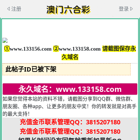
注册
登录
①
www.133156.com
②
www.133158.com
请截图保存永
久域名
此帖子ID已被下架
永久域名：www.133158.com
如果您觉得本站的资料不错，请截图分享到QQ群、微信群、
朋友圈、各种app、让更多的朋友中奖！你的转发就是对高手
的最大支持！
充值金币联系管理QQ
：3815207180
充值金币联系管理QQ
：3815207180