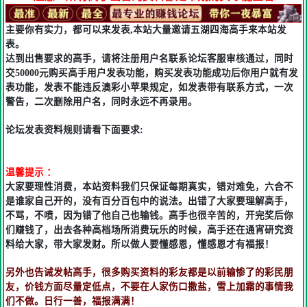
主要你有实力，都可以来发表,本站大量邀请五湖四海高手来本站发
表。
达到出售要求的高手，请将注册用户名联系论坛客服审核通过，同时
交50000元购买高手用户发表功能，购买发表功能成功后你用户就有发
表功能，发表不能违反澳彩小苹果规定，如发表带有联系方式，一次
警告，二次删除用户名，同时永远不再录用。
论坛发表资料规则请看下面要求:
温馨提示 ：
大家要理性消费，本站资料我们只保证每期真实，错对难免，六合不
是谁家自己开的，没有百分百包中的说法。出错了大家要理解高手，
不骂，不喷，因为错了他自己也输钱。高手也很辛苦的，开完奖后你
们赚钱了，出去各种高档场所消费玩乐的时候，高手还在通宵研究资
料给大家，带大家发财。所以做人要懂感恩，懂感恩才有福报！
另外也告诫发帖高手，很多购买资料的彩友都是以前输惨了的彩民朋
友，价钱方面尽量定低点，不要在人家伤口撒盐，雪上加霜的事情我
们不做。日行一善，福报满满！