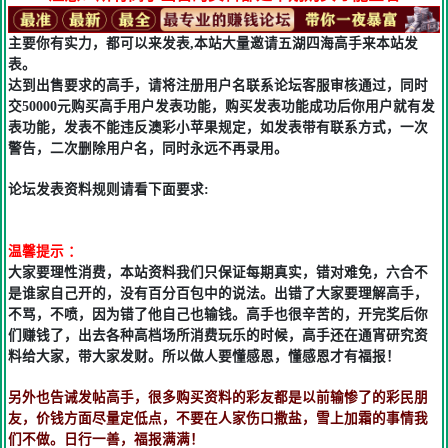
主要你有实力，都可以来发表,本站大量邀请五湖四海高手来本站发
表。
达到出售要求的高手，请将注册用户名联系论坛客服审核通过，同时
交50000元购买高手用户发表功能，购买发表功能成功后你用户就有发
表功能，发表不能违反澳彩小苹果规定，如发表带有联系方式，一次
警告，二次删除用户名，同时永远不再录用。
论坛发表资料规则请看下面要求:
温馨提示 ：
大家要理性消费，本站资料我们只保证每期真实，错对难免，六合不
是谁家自己开的，没有百分百包中的说法。出错了大家要理解高手，
不骂，不喷，因为错了他自己也输钱。高手也很辛苦的，开完奖后你
们赚钱了，出去各种高档场所消费玩乐的时候，高手还在通宵研究资
料给大家，带大家发财。所以做人要懂感恩，懂感恩才有福报！
另外也告诫发帖高手，很多购买资料的彩友都是以前输惨了的彩民朋
友，价钱方面尽量定低点，不要在人家伤口撒盐，雪上加霜的事情我
们不做。日行一善，福报满满！