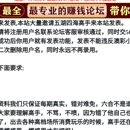
来发表,本站大量邀请五湖四海高手来本站发表。
请将注册用户名联系论坛客服审核通过，同时交50
成功后你用户就有发表功能，发表不能违反澳彩
二次删除用户名，同时永远不再录用。
下面要求:
资料我们只保证每期真实，错对难免，六合不是
大家要理解高手，不骂，不喷，因为错了他自己
了，出去各种高档场所消费玩乐的时候，高手还