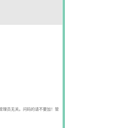
】
】
】
】
管理员无关。问码的请不要加！管