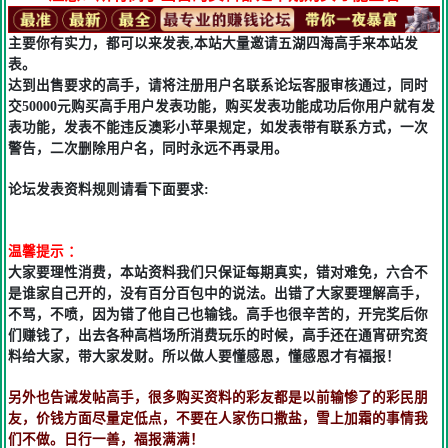
主要你有实力，都可以来发表,本站大量邀请五湖四海高手来本站发
表。
达到出售要求的高手，请将注册用户名联系论坛客服审核通过，同时
交50000元购买高手用户发表功能，购买发表功能成功后你用户就有发
表功能，发表不能违反澳彩小苹果规定，如发表带有联系方式，一次
警告，二次删除用户名，同时永远不再录用。
论坛发表资料规则请看下面要求:
温馨提示 ：
大家要理性消费，本站资料我们只保证每期真实，错对难免，六合不
是谁家自己开的，没有百分百包中的说法。出错了大家要理解高手，
不骂，不喷，因为错了他自己也输钱。高手也很辛苦的，开完奖后你
们赚钱了，出去各种高档场所消费玩乐的时候，高手还在通宵研究资
料给大家，带大家发财。所以做人要懂感恩，懂感恩才有福报！
另外也告诫发帖高手，很多购买资料的彩友都是以前输惨了的彩民朋
友，价钱方面尽量定低点，不要在人家伤口撒盐，雪上加霜的事情我
们不做。日行一善，福报满满！