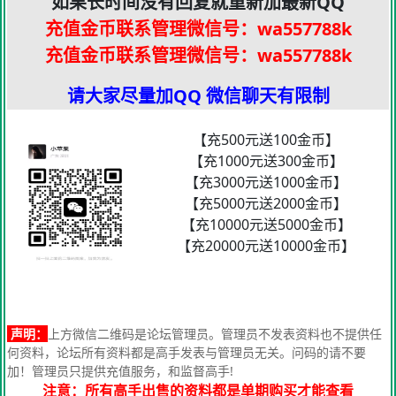
如果长时间没有回复就重新加最新QQ
充值金币联系管理微信号：wa557788k
充值金币联系管理微信号：wa557788k
请大家尽量加QQ 微信聊天有限制
【充500元送100金币】
【充1000元送300金币】
【充3000元送1000金币】
【充5000元送2000金币】
【充10000元送5000金币】
【充20000元送10000金币】
声明：
上方微信二维码是论坛管理员。管理员不发表资料也不提供任
何资料，论坛所有资料都是高手发表与管理员无关。问码的请不要
加！管理员只提供充值服务，和监督高手!
注意：所有高手出售的资料都是单期购买才能查看