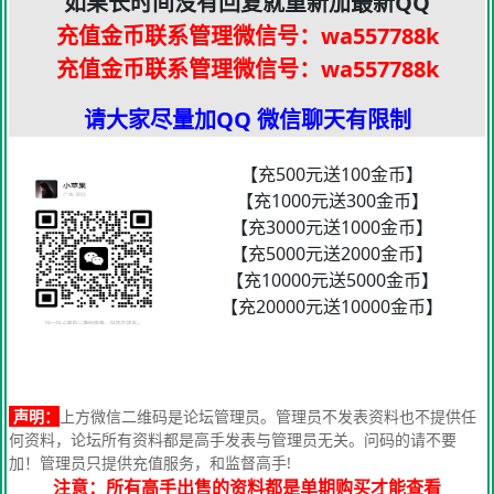
如果长时间没有回复就重新加最新QQ
充值金币联系管理微信号：wa557788k
充值金币联系管理微信号：wa557788k
请大家尽量加QQ 微信聊天有限制
【充500元送100金币】
【充1000元送300金币】
【充3000元送1000金币】
【充5000元送2000金币】
【充10000元送5000金币】
【充20000元送10000金币】
声明：
上方微信二维码是论坛管理员。管理员不发表资料也不提供任
何资料，论坛所有资料都是高手发表与管理员无关。问码的请不要
加！管理员只提供充值服务，和监督高手!
注意：所有高手出售的资料都是单期购买才能查看